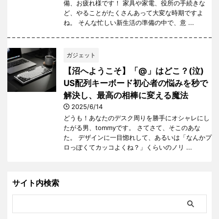
備、お疲れ様です！ 家具や家電、役所の手続きな
ど、やることがたくさんあって大変な時期ですよ
ね。 そんな忙しい新生活の準備の中で、意 ...
ガジェット
【沼へようこそ】「@」はどこ？(泣)
US配列キーボード初心者の悩みを秒で
解決し、最高の相棒に変える魔法
2025/6/14
どうも！あなたのデスク周りを勝手にオシャレにし
たがる男、tommyです。 さてさて、そこのあな
た。 デザインに一目惚れして、あるいは「なんかプ
ロっぽくてカッコよくね？」くらいのノリ ...
サイト内検索