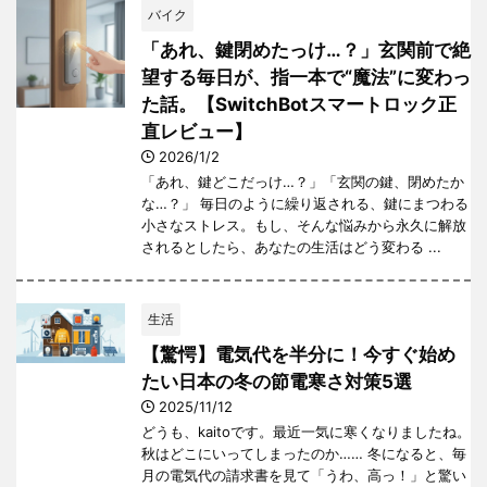
バイク
「あれ、鍵閉めたっけ…？」玄関前で絶
望する毎日が、指一本で“魔法”に変わっ
た話。【SwitchBotスマートロック正
直レビュー】
2026/1/2
「あれ、鍵どこだっけ…？」「玄関の鍵、閉めたか
な…？」 毎日のように繰り返される、鍵にまつわる
小さなストレス。もし、そんな悩みから永久に解放
されるとしたら、あなたの生活はどう変わる ...
生活
【驚愕】電気代を半分に！今すぐ始め
たい日本の冬の節電寒さ対策5選
2025/11/12
どうも、kaitoです。最近一気に寒くなりましたね。
秋はどこにいってしまったのか…… 冬になると、毎
月の電気代の請求書を見て「うわ、高っ！」と驚い