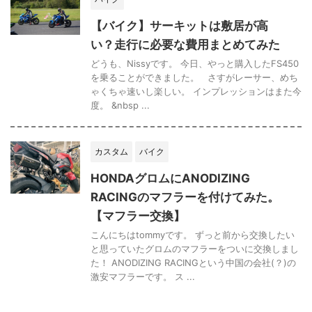
【バイク】サーキットは敷居が高
い？走行に必要な費用まとめてみた
どうも、Nissyです。 今日、やっと購入したFS450
を乗ることができました。 さすがレーサー、めち
ゃくちゃ速いし楽しい。 インプレッションはまた今
度。 &nbsp ...
カスタム
バイク
HONDAグロムにANODIZING
RACINGのマフラーを付けてみた。
【マフラー交換】
こんにちはtommyです。 ずっと前から交換したい
と思っていたグロムのマフラーをついに交換しまし
た！ ANODIZING RACINGという中国の会社(？)の
激安マフラーです。 ス ...