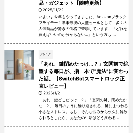
品・ガジェット【随時更新】
2025/11/22
いよいよ今年もやってきました、Amazonブラック
フライデー！年末最後の大型セールとして、多くの
人気商品が驚きの価格で登場しています。「どれを
買えばいいのか分からない…」という方も ...
バイク
「あれ、鍵閉めたっけ…？」玄関前で絶
望する毎日が、指一本で“魔法”に変わっ
た話。【SwitchBotスマートロック正
直レビュー】
2026/1/2
「あれ、鍵どこだっけ…？」「玄関の鍵、閉めたか
な…？」 毎日のように繰り返される、鍵にまつわる
小さなストレス。もし、そんな悩みから永久に解放
されるとしたら、あなたの生活はどう変わる ...