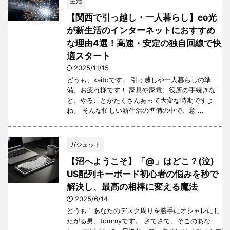
生活
【関西で引っ越し・一人暮らし】eo光
が新生活のインターネットにおすすめ
な理由4選！高速・安定の独自回線で快
適スタート
2025/11/15
どうも、kaitoです。 引っ越しや一人暮らしの準
備、お疲れ様です！ 家具や家電、役所の手続きな
ど、やることがたくさんあって大変な時期ですよ
ね。 そんな忙しい新生活の準備の中で、意 ...
ガジェット
【沼へようこそ】「@」はどこ？(泣)
US配列キーボード初心者の悩みを秒で
解決し、最高の相棒に変える魔法
2025/6/14
どうも！あなたのデスク周りを勝手にオシャレにし
たがる男、tommyです。 さてさて、そこのあな