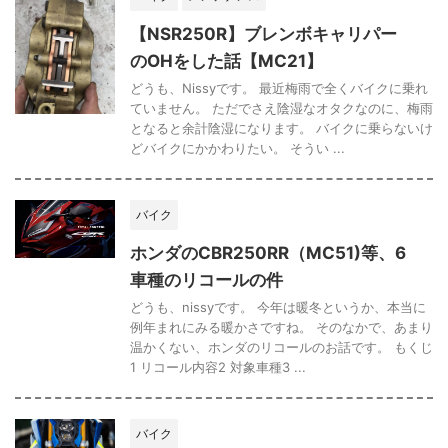
【NSR250R】ブレンボキャリパー
のOHをした話【MC21】
どうも、Nissyです。 最近梅雨で全くバイクに乗れ
ていません。 ただでさえ陰湿なオタクなのに、梅雨
となると余計陰湿になります。 バイクに乗らないけ
どバイクにかかわりたい。 そうい ...
バイク
ホンダのCBR250RR（MC51)等、6
車種のリコールの件
どうも、nissyです。 今年は暖冬というか、本当に
例年まれにみる暖かさですね。 そのなかで、あまり
温かくない、ホンダのリコールのお話です。 もくじ
1 リコール内容2 対象車種3 ...
バイク