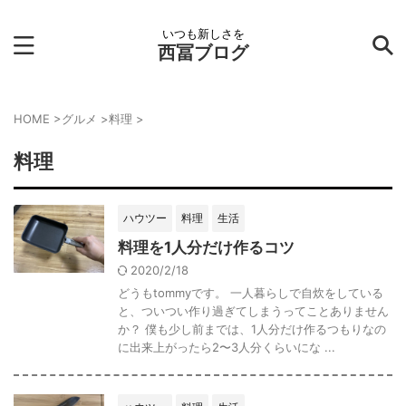
いつも新しさを
西冨ブログ
HOME
>
グルメ
>
料理
>
料理
ハウツー
料理
生活
料理を1人分だけ作るコツ
2020/2/18
どうもtommyです。 一人暮らしで自炊をしている
と、ついつい作り過ぎてしまうってことありません
か？ 僕も少し前までは、1人分だけ作るつもりなの
に出来上がったら2〜3人分くらいにな ...