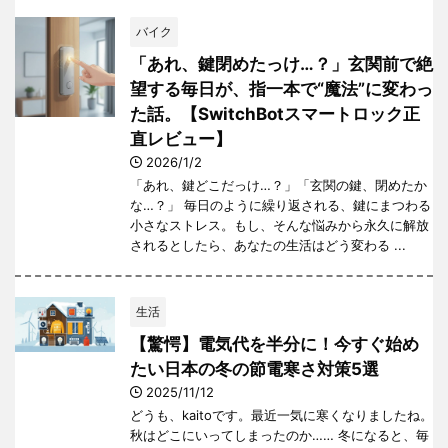
バイク
「あれ、鍵閉めたっけ…？」玄関前で絶
望する毎日が、指一本で“魔法”に変わっ
た話。【SwitchBotスマートロック正
直レビュー】
2026/1/2
「あれ、鍵どこだっけ…？」「玄関の鍵、閉めたか
な…？」 毎日のように繰り返される、鍵にまつわる
小さなストレス。もし、そんな悩みから永久に解放
されるとしたら、あなたの生活はどう変わる ...
生活
【驚愕】電気代を半分に！今すぐ始め
たい日本の冬の節電寒さ対策5選
2025/11/12
どうも、kaitoです。最近一気に寒くなりましたね。
秋はどこにいってしまったのか…… 冬になると、毎