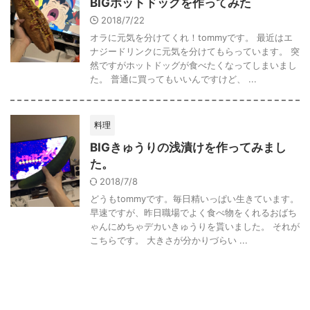
BIGホットドッグを作ってみた
2018/7/22
オラに元気を分けてくれ！tommyです。 最近はエ
ナジードリンクに元気を分けてもらっています。 突
然ですがホットドッグが食べたくなってしまいまし
た。 普通に買ってもいいんですけど、 ...
料理
BIGきゅうりの浅漬けを作ってみまし
た。
2018/7/8
どうもtommyです。毎日精いっぱい生きています。
早速ですが、昨日職場でよく食べ物をくれるおばち
ゃんにめちゃデカいきゅうりを貰いました。 それが
こちらです。 大きさが分かりづらい ...