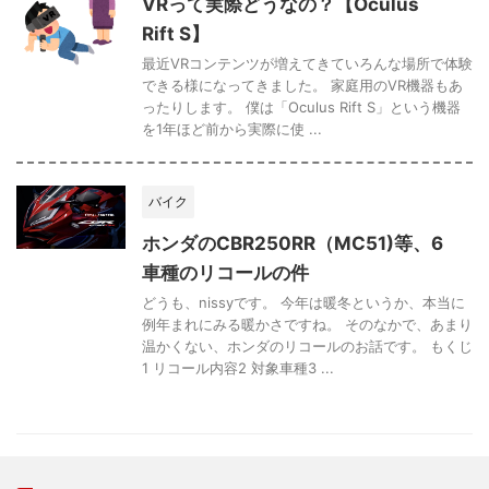
VRって実際どうなの？【Oculus
Rift S】
最近VRコンテンツが増えてきていろんな場所で体験
できる様になってきました。 家庭用のVR機器もあ
ったりします。 僕は「Oculus Rift S」という機器
を1年ほど前から実際に使 ...
バイク
ホンダのCBR250RR（MC51)等、6
車種のリコールの件
どうも、nissyです。 今年は暖冬というか、本当に
例年まれにみる暖かさですね。 そのなかで、あまり
温かくない、ホンダのリコールのお話です。 もくじ
1 リコール内容2 対象車種3 ...