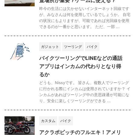
置場所が重要？ゲームに使える？
昨今の生活には欠かせないインターネット回線です
が、みなさんは何を使用しているでしょうか。 自宅
の状況にもよりますが、可能であれば光回線を使用
できるのが一番かと思います。 ただ、一部 ...
ガジェット
ツーリング
バイク
バイクツーリングでLINEなどの通話
アプリはインカムの代わりとなり得
るか
どうも、Nissyです。 皆さん、複数人でツーリング
に行かれる際にインカムは使用されていますか？ イ
ンカムがあればツーリング中の意思疎通が可能にな
り、安全に楽しくツーリングができる ...
カスタム
バイク
アクラポビッチのフルエキ！アメリ