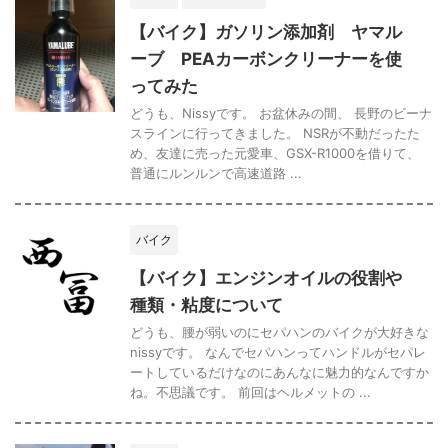
【バイク】ガソリン添加剤 ヤマル
ーブ PEAカーボンクリーナーを使
ってみた
どうも、Nissyです。 お盆休みの間、 長野のビーナ
スラインに行ってきました。 NSRが不動だったた
め、友達に売った元愛車、GSX-R1000を借りて、
普通にルンルンで高速道路 ...
バイク
【バイク】エンジンオイルの役割や
種類・粘度について
どうも、腰が弱いのにセパハンのバイクが大好きな
nissyです。 なんでセパハンってハンドルがセパレ
ートしているだけなのにあんなに魅力的なんですか
ね。不思議です。 前回はヘルメットの ...