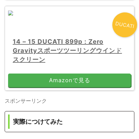
D
U
C
ATI
14 – 15 DUCATI 899p : Zero
899用
Gravityスポーツツーリングウインド
スクリーン
Amazonで見る
スポンサーリンク
実際につけてみた