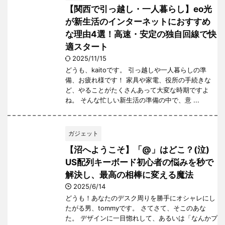
【関西で引っ越し・一人暮らし】eo光
が新生活のインターネットにおすすめ
な理由4選！高速・安定の独自回線で快
適スタート
2025/11/15
どうも、kaitoです。 引っ越しや一人暮らしの準
備、お疲れ様です！ 家具や家電、役所の手続きな
ど、やることがたくさんあって大変な時期ですよ
ね。 そんな忙しい新生活の準備の中で、意 ...
ガジェット
【沼へようこそ】「@」はどこ？(泣)
US配列キーボード初心者の悩みを秒で
解決し、最高の相棒に変える魔法
2025/6/14
どうも！あなたのデスク周りを勝手にオシャレにし
たがる男、tommyです。 さてさて、そこのあな
た。 デザインに一目惚れして、あるいは「なんかプ