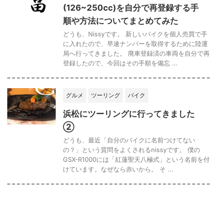
(126~250cc)を自分で再登録する手
順や方法についてまとめてみた
どうも、Nissyです。 新しいバイクを個人売買で手
に入れたので、早速ナンバーを取得するために陸運
局へ行ってきました。 廃車登録済の車両を自分で再
登録したので、今回はその手順を備忘 ...
グルメ
ツーリング
バイク
浜松にツーリングに行ってきました
②
どうも、最近「自分のバイクに名前つけてない
の？」という質問をよくされるnissyです。 僕の
GSX-R1000には「紅蓮聖天八極式」という名前を付
けています。なぜなら赤いから。 そ ...