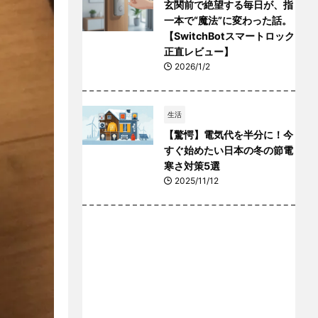
玄関前で絶望する毎日が、指
一本で“魔法”に変わった話。
【SwitchBotスマートロック
正直レビュー】
2026/1/2
生活
【驚愕】電気代を半分に！今
すぐ始めたい日本の冬の節電
寒さ対策5選
2025/11/12