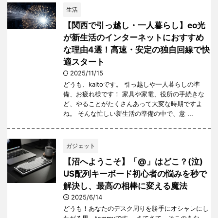
生活
【関西で引っ越し・一人暮らし】eo光
が新生活のインターネットにおすすめ
な理由4選！高速・安定の独自回線で快
適スタート
2025/11/15
どうも、kaitoです。 引っ越しや一人暮らしの準
備、お疲れ様です！ 家具や家電、役所の手続きな
ど、やることがたくさんあって大変な時期ですよ
ね。 そんな忙しい新生活の準備の中で、意 ...
ガジェット
【沼へようこそ】「@」はどこ？(泣)
US配列キーボード初心者の悩みを秒で
解決し、最高の相棒に変える魔法
2025/6/14
どうも！あなたのデスク周りを勝手にオシャレにし