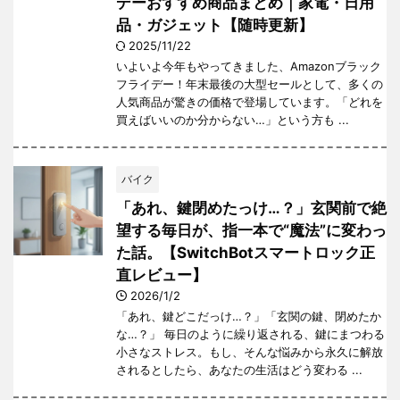
デーおすすめ商品まとめ｜家電・日用
品・ガジェット【随時更新】
2025/11/22
いよいよ今年もやってきました、Amazonブラック
フライデー！年末最後の大型セールとして、多くの
人気商品が驚きの価格で登場しています。「どれを
買えばいいのか分からない…」という方も ...
バイク
「あれ、鍵閉めたっけ…？」玄関前で絶
望する毎日が、指一本で“魔法”に変わっ
た話。【SwitchBotスマートロック正
直レビュー】
2026/1/2
「あれ、鍵どこだっけ…？」「玄関の鍵、閉めたか
な…？」 毎日のように繰り返される、鍵にまつわる
小さなストレス。もし、そんな悩みから永久に解放
されるとしたら、あなたの生活はどう変わる ...