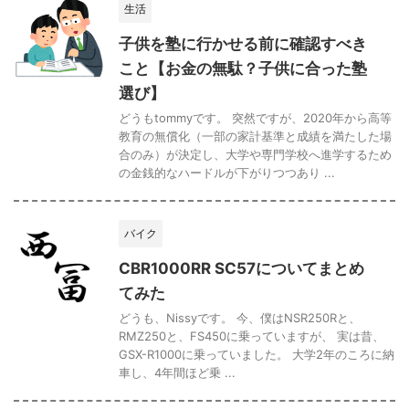
生活
子供を塾に行かせる前に確認すべき
こと【お金の無駄？子供に合った塾
選び】
どうもtommyです。 突然ですが、2020年から高等
教育の無償化（一部の家計基準と成績を満たした場
合のみ）が決定し、大学や専門学校へ進学するため
の金銭的なハードルが下がりつつあり ...
バイク
CBR1000RR SC57についてまとめ
てみた
どうも、Nissyです。 今、僕はNSR250Rと、
RMZ250と、FS450に乗っていますが、 実は昔、
GSX-R1000に乗っていました。 大学2年のころに納
車し、4年間ほど乗 ...