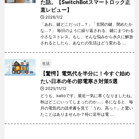
た話。【SwitchBotスマートロック正
直レビュー】
2026/1/2
「あれ、鍵どこだっけ…？」「玄関の鍵、閉めたか
な…？」 毎日のように繰り返される、鍵にまつわる
小さなストレス。もし、そんな悩みから永久に解放
されるとしたら、あなたの生活はどう変わる ...
生活
【驚愕】電気代を半分に！今すぐ始め
たい日本の冬の節電寒さ対策5選
2025/11/12
どうも、kaitoです。最近一気に寒くなりましたね。
秋はどこにいってしまったのか…… 冬になると、毎
月の電気代の請求書を見て「うわ、高っ！」と驚い
たことはありませんか？特に近年は電 ...