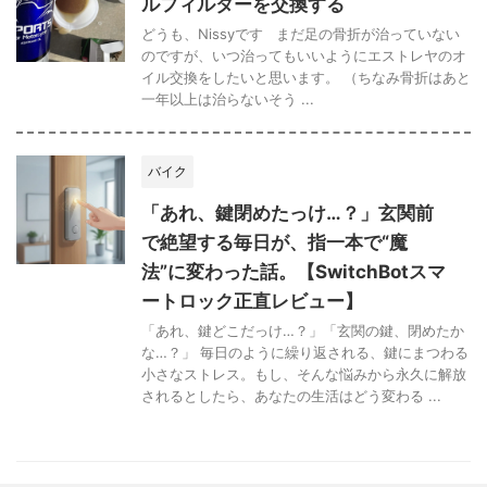
ルフィルターを交換する
どうも、Nissyです まだ足の骨折が治っていない
のですが、いつ治ってもいいようにエストレヤのオ
イル交換をしたいと思います。 （ちなみ骨折はあと
一年以上は治らないそう ...
バイク
「あれ、鍵閉めたっけ…？」玄関前
で絶望する毎日が、指一本で“魔
法”に変わった話。【SwitchBotスマ
ートロック正直レビュー】
「あれ、鍵どこだっけ…？」「玄関の鍵、閉めたか
な…？」 毎日のように繰り返される、鍵にまつわる
小さなストレス。もし、そんな悩みから永久に解放
されるとしたら、あなたの生活はどう変わる ...