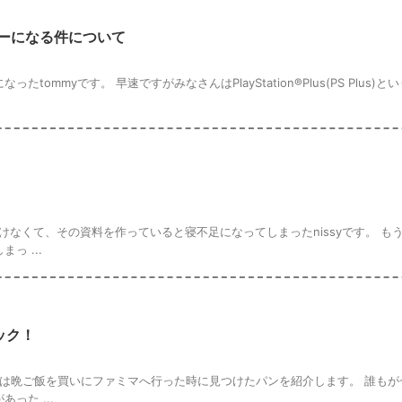
ゲーになる件について
ommyです。 早速ですがみなさんはPlayStation®Plus(PS Plus)
なくて、その資料を作っていると寝不足になってしまったnissyです。 も
っ ...
ック！
今日は晩ご飯を買いにファミマへ行った時に見つけたパンを紹介します。 誰も
った ...