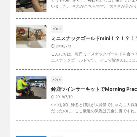
どうもtommyです。毎日精いっぱい生きてい
いました。 それがこちらです。 大きさが分かりづら
グルメ
ミニスナックゴールドmini！？！？！
2018/7/3
こんにちは、毎日ミニスナックゴールドを食べて
ニスナックゴールドです。 そこで皆さんにミニスナ
バイク
鈴鹿ツインサーキットでMorning Pra
2018/7/10
いつも家に帰ると姉貴が大音量でにゃんこ大戦争
だったのに、ここ最近の気温は完全に夏ですね。 バ