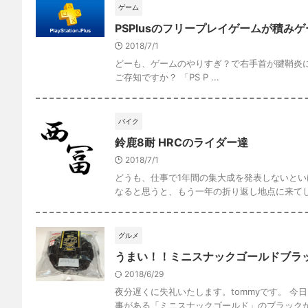
ゲーム
PSPlusのフリープレイゲームが積み
2018/7/1
どーも、ゲームのやりすぎ？で右手首が腱鞘炎になったt
ご存知ですか？ 「PS P ...
バイク
鈴鹿8耐 HRCのライダー達
2018/7/1
どうも、仕事で1年間の集大成を発表しないといけ
なると思うと、もう一年の折り返し地点に来てしま
グルメ
うまい！！ミニスナックゴールドブラ
2018/6/29
夜分遅くに失礼いたします。tommyです。 
事がある「ミニスナックゴールド」のブラックがあ