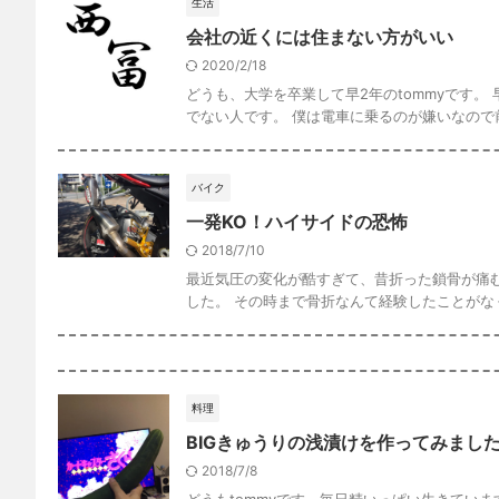
生活
会社の近くには住まない方がいい
2020/2/18
どうも、大学を卒業して早2年のtommyです
でない人です。 僕は電車に乗るのが嫌いなので前者
バイク
一発KO！ハイサイドの恐怖
2018/7/10
最近気圧の変化が酷すぎて、昔折った鎖骨が痛むn
した。 その時まで骨折なんて経験したことがなく、
料理
BIGきゅうりの浅漬けを作ってみまし
2018/7/8