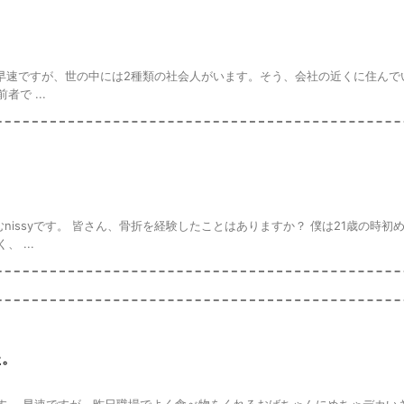
。 早速ですが、世の中には2種類の社会人がいます。そう、会社の近くに住んで
で ...
issyです。 皆さん、骨折を経験したことはありますか？ 僕は21歳の時初
 ...
た。