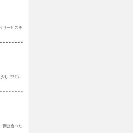
というサービスを
う少しで7月に
が一回は食べた