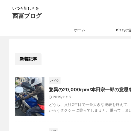
いつも新しさを
西冨ブログ
ホーム
nissy
新着記事
バイク
驚異の20,000rpm!本田宗一郎の意思
2019/11/16
どうも、入社2年目で一番大きな発表を終えて、肩
がもうタクシーに乗ってしまえと、乗ってしまいま 