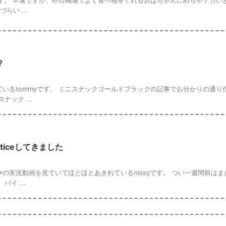
ます。 早速ですが、昨日職場でよく食べ物をくれるおばちゃんにめちゃデカい
い ...
？
いるtommyです。 ミニスナックゴールドブラックの記事でお分かりの通り
ック ...
cticeしてきました
の実況動画を見ていてほとほとあきれているnissyです。 つい一週間前はま
イ ...