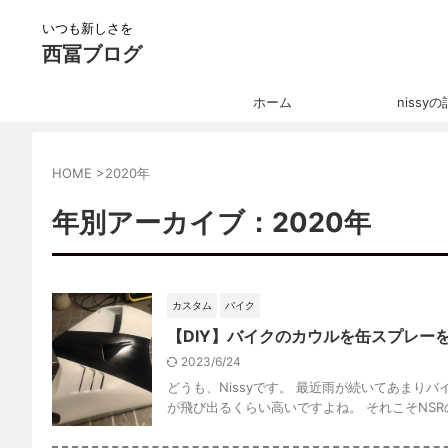
いつも新しさを
西冨ブログ
ホーム
nissy
HOME
>
2020年
年別アーカイブ：2020年
カスタム
バイク
【DIY】バイクのカウルを缶スプレー
2023/6/24
どうも、Nissyです。 最近雨が続いてあま
が飛び出るくらい高いですよね。 それこそNSRの塗