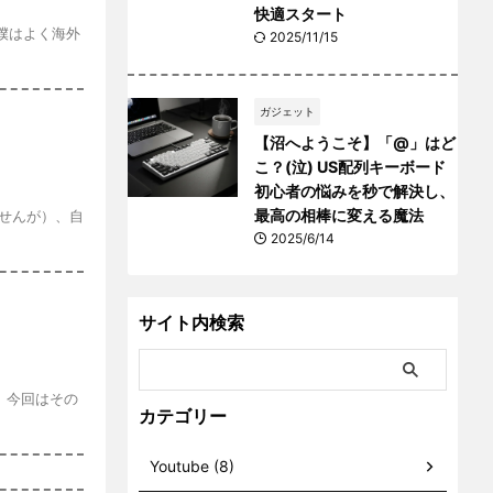
生活
【関西で引っ越し・一人暮ら
 僕はよく海外
し】eo光が新生活のインタ
ーネットにおすすめな理由4
選！高速・安定の独自回線で
快適スタート
2025/11/15
ませんが）、自
ガジェット
【沼へようこそ】「@」はど
こ？(泣) US配列キーボード
初心者の悩みを秒で解決し、
最高の相棒に変える魔法