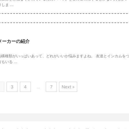
してみた
す。 コロナによる自粛生活でソウルフードである来来亭のラーメンを封印され
ことと ...
でNSR250Rをピカピカにしてみた【バイク】
り自粛生活を余儀なくされているため、バイクをピカピカにするしかない人も多
ま ...