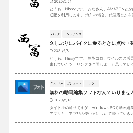
ハウツー
体験記
生活
海外通販 個人輸入を行う時の住所の
2020/5/31
どうも、Nissyです。 みなさん、AMAZO
通販を利用します。 海外の場合、代理店とかを経 
バイク
メンテナンス
久しぶりにバイクに乗るときに点検・
2021/6/3
どうも、Nissyです。 新型コロナウイルス
粛していたツーリングを再開しようと思っている方
Youtube
ガジェット
ハウツー
無料の動画編集ソフトなんていりません！