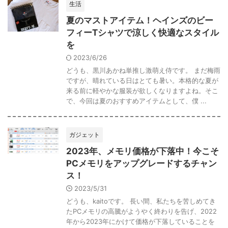
生活
夏のマストアイテム！ヘインズのビー
フィーTシャツで涼しく快適なスタイル
を
2023/6/26
どうも、黒川あかね単推し激萌え侍です。 まだ梅雨
ですが、晴れている日はとても暑い。本格的な夏が
来る前に軽やかな服装が欲しくなりますよね。そこ
で、今回は夏のおすすめアイテムとして、僕 ...
ガジェット
2023年、メモリ価格が下落中！今こそ
PCメモリをアップグレードするチャン
ス！
2023/5/31
どうも、kaitoです。 長い間、私たちを苦しめてき
たPCメモリの高騰がようやく終わりを告げ、2022
年から2023年にかけて価格が下落していることを