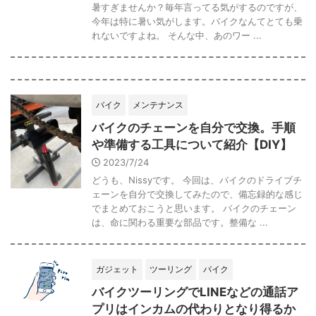
暑すぎませんか？毎年言ってる気がするのですが、
今年は特に暑い気がします。バイクなんてとても乗
れないですよね。 そんな中、あのワー ...
バイク
メンテナンス
バイクのチェーンを自分で交換。手順
や準備する工具について紹介【DIY】
2023/7/24
どうも、Nissyです。 今回は、バイクのドライブチ
ェーンを自分で交換してみたので、備忘録的な感じ
でまとめておこうと思います。 バイクのチェーン
は、命に関わる重要な部品です。整備な ...
ガジェット
ツーリング
バイク
バイクツーリングでLINEなどの通話ア
プリはインカムの代わりとなり得るか