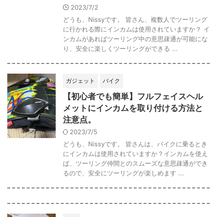
2023/7/2
どうも、Nissyです。 皆さん、複数人でツーリング
に行かれる際にインカムは使用されていますか？ イ
ンカムがあればツーリング中の意思疎通が可能にな
り、安全に楽しくツーリングができる ...
ガジェット
バイク
【初心者でも簡単】フルフェイスヘル
メットにインカムを取り付ける方法と
注意点。
2023/7/5
どうも、Nissyです。 皆さんは、バイクに乗るとき
にインカムは使用されていますか？インカムを使え
ば、ツーリング仲間とのスムーズな意思疎通ができ
るので、安全にツーリングが楽しめます ...